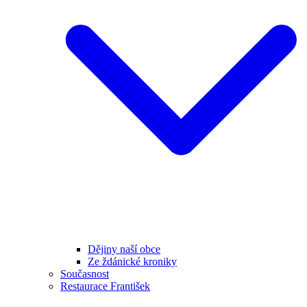
Dějiny naší obce
Ze ždánické kroniky
Současnost
Restaurace František