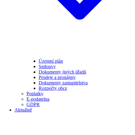
Územní plán
Smlouvy
Dokumenty jiných úřadů
Prodeje a pronájmy
Dokumenty zastupitelstva
Rozpočty obce
Poplatky
E-podatelna
GDPR
Aktuálně