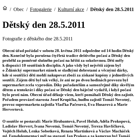
/
Obec
/
Fotogalerie
/
Kulturní akce
/
Dětský den 28.5.2011
Dětský den 28.5.2011
Fotografie z dětského dne 28.5.2011
Obecní úřad pořádal v sobotu 28. května 2011 odpoledne od 14 hodin Dětský
den. Konečně byla porušena čtyřletá tradice deštivého počasí a Dětský den
proběhl za poměrně slušného počasí na hřišti za sokolovnou. Děti měly
k dispozici 10 soutěžních disciplín. A jako vždy byl největší zájem byl
o Ždánický supermarket stánek se sladkými dobrotami a věcnými dárky,
kde si soutěžící děti mohli nakupovat zboží za získané kupóny z jednotlivých
soutěží. Zájem dětí byl tak velký, že ani ne po dvou hodinách provozu byl
supermarket zcela vyprodán. Díky pořadatelům a samozřejmě díky skvělým
dětem a tentokrát i díky počasí se Dětský den báječně vydařil, i když počasí
bylo proti nám. Obecní úřad děkuje všem, kteří pomáhali Dětský den zajistit.
Pořadem provázel starosta Josef Krupička, hudbu zajistil Tomáš Novotný,
provoz supermarketu zajistila Vlaďka Pačesová, Eva Husarová a Marie
Hervertová.
O soutěže se postarali: Marie Hrubantová, Pavel Holub, Adéla Prokopová,
Ladislav Hervert, Ivana Novotná, Tomáš Novotný, Tereza Havlíčková,
Vojtěch Holub, Lenka Sobotková, Renata Martínková a Václav Macháček
ml. Fotodokumentaci měl na starosti Jan Prokop a za kamerou byl Tomáš