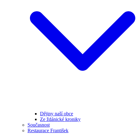
Dějiny naší obce
Ze ždánické kroniky
Současnost
Restaurace František