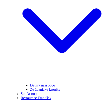
Dějiny naší obce
Ze ždánické kroniky
Současnost
Restaurace František