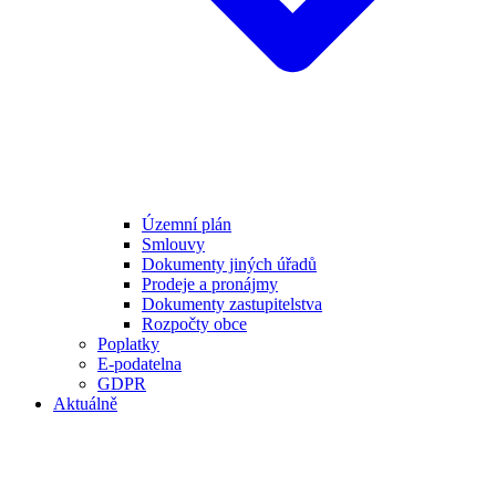
Územní plán
Smlouvy
Dokumenty jiných úřadů
Prodeje a pronájmy
Dokumenty zastupitelstva
Rozpočty obce
Poplatky
E-podatelna
GDPR
Aktuálně