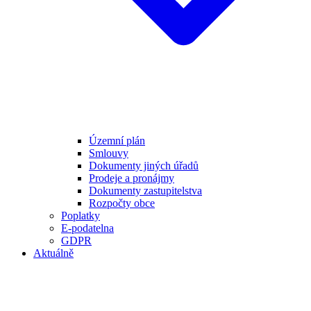
Územní plán
Smlouvy
Dokumenty jiných úřadů
Prodeje a pronájmy
Dokumenty zastupitelstva
Rozpočty obce
Poplatky
E-podatelna
GDPR
Aktuálně