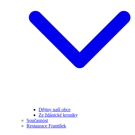
Dějiny naší obce
Ze ždánické kroniky
Současnost
Restaurace František