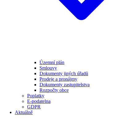
Územní plán
Smlouvy
Dokumenty jiných úřadů
Prodeje a pronájmy
Dokumenty zastupitelstva
Rozpočty obce
Poplatky
E-podatelna
GDPR
Aktuálně