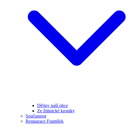
Dějiny naší obce
Ze ždánické kroniky
Současnost
Restaurace František