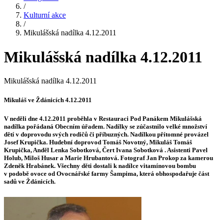
/
Kulturní akce
/
Mikulášská nadílka 4.12.2011
Mikulášská nadílka 4.12.2011
Mikulášská nadílka 4.12.2011
Mikuláš ve Ždánicích 4.12.2011
V neděli dne 4.12.2011 proběhla v Restauraci Pod Panákem Mikulášská
nadílka pořádaná Obecním úřadem. Nadílky se zúčastnilo velké množství
dětí v doprovodu svých rodičů či příbuzných. Nadílkou přítomné provázel
Josef Krupička. Hudební doprovod Tomáš Novotný, Mikuláš Tomáš
Krupička, Anděl Lenka Sobotková, Čert Ivana Sobotková . Asistenti Pavel
Holub, Miloš Husar a Marie Hrubantová. Fotograf Jan Prokop za kamerou
Zdeněk Hrabánek. Všechny děti dostali k nadílce vitamínovou bombu
v podobě ovoce od Ovocnářské farmy Šampima, která obhospodařuje část
sadů ve Ždánicích.