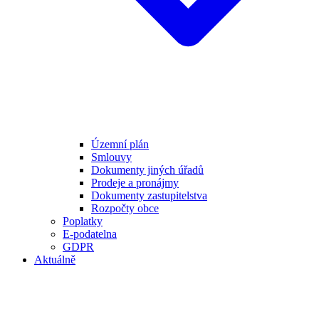
Územní plán
Smlouvy
Dokumenty jiných úřadů
Prodeje a pronájmy
Dokumenty zastupitelstva
Rozpočty obce
Poplatky
E-podatelna
GDPR
Aktuálně