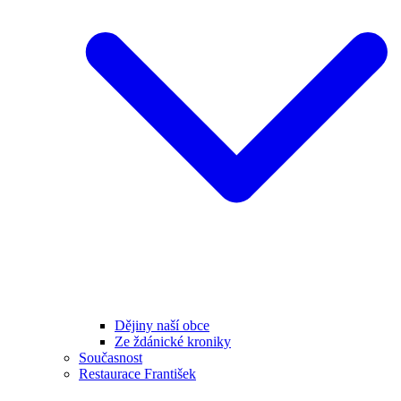
Dějiny naší obce
Ze ždánické kroniky
Současnost
Restaurace František