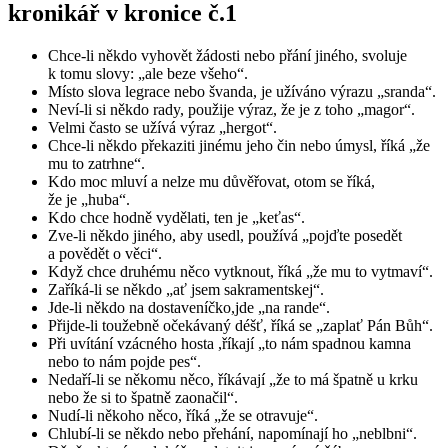
kronikář v kronice č.1
Chce-li někdo vyhovět žádosti nebo přání jiného, svoluje
k tomu slovy: „ale beze všeho“.
Místo slova legrace nebo švanda, je užíváno výrazu „sranda“.
Neví-li si někdo rady, použije výraz, že je z toho „magor“.
Velmi často se užívá výraz „hergot“.
Chce-li někdo překaziti jinému jeho čin nebo úmysl, říká „že
mu to zatrhne“.
Kdo moc mluví a nelze mu důvěřovat, otom se říká,
že je „huba“.
Kdo chce hodně vydělati, ten je „keťas“.
Zve-li někdo jiného, aby usedl, používá „pojďte posedět
a povědět o věci“.
Když chce druhému něco vytknout, říká „že mu to vytmaví“.
Zaříká-li se někdo „ať jsem sakramentskej“.
Jde-li někdo na dostaveníčko,jde „na rande“.
Přijde-li toužebně očekávaný déšť, říká se „zaplať Pán Bůh“.
Při uvítání vzácného hosta ,říkají „to nám spadnou kamna
nebo to nám pojde pes“.
Nedaří-li se někomu něco, říkávají „že to má špatně u krku
nebo že si to špatně zaonačil“.
Nudí-li někoho něco, říká „že se otravuje“.
Chlubí-li se někdo nebo přehání, napomínají ho „neblbni“.