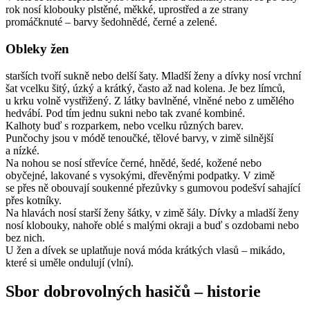
rok nosí klobouky plstěné, měkké, uprostřed a ze strany
promáčknuté – barvy šedohnědé, černé a zelené.
Obleky žen
starších tvoří sukně nebo delší šaty. Mladší ženy a dívky nosí vrchní
šat vcelku šitý, úzký a krátký, často až nad kolena. Je bez límců,
u krku volně vystřižený. Z látky bavlněné, vlněné nebo z umělého
hedvábí. Pod tím jednu sukni nebo tak zvané kombiné.
Kalhoty buď s rozparkem, nebo vcelku různých barev.
Punčochy jsou v módě tenoučké, tělové barvy, v zimě silnější
a nízké.
Na nohou se nosí střevíce černé, hnědé, šedé, kožené nebo
obyčejné, lakované s vysokými, dřevěnými podpatky. V zimě
se přes ně obouvají soukenné přezůvky s gumovou podešví sahající
přes kotníky.
Na hlavách nosí starší ženy šátky, v zimě šály. Dívky a mladší ženy
nosí klobouky, nahoře oblé s malými okraji a buď s ozdobami nebo
bez nich.
U žen a dívek se uplatňuje nová móda krátkých vlasů – mikádo,
které si uměle ondulují (vlní).
Sbor dobrovolných hasičů – historie