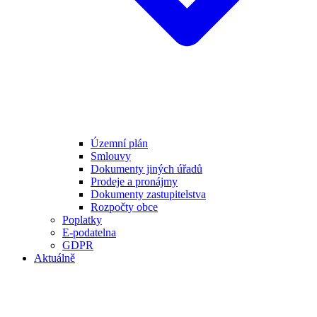
Územní plán
Smlouvy
Dokumenty jiných úřadů
Prodeje a pronájmy
Dokumenty zastupitelstva
Rozpočty obce
Poplatky
E-podatelna
GDPR
Aktuálně