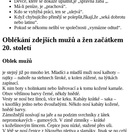
Děvče, které se dokáže uplatnit,je „správná žába „.
Má-li peníze, je „prachová“.
Kdo se vyhýbá práci, ten se „ulejvá“.
Když chybujícího přimějí se polepšit,říkají,že „seká dobrotu
nebo latinu“.
Pokud se někomu nelíbí ve společnosti „vymázne odtud“.
Oblékání zdejších mužů a žen začátkem
20. století
Oblek mužů
je stejný již po mnoho let. Mladíci a mladší muži nosí kalhoty –
rajtky – nahoře na stehnech široké, u kolen zúžené, na lýtkách
zapínací.
K nim boty s holinkami nebo šněrovací a k tomu kožené kamaše.
Obuv většinou barvy černé, někdy hnědé.
Vesty se nosí bez límců, více ke krku. Kabáty krátké – saka –
s knoflíky jedno nebo dvouřadými. Někdo nosí kabáty kožené,
hnědé barvy.
Zámožnější nosívají na jaře a na podzim svrchníky z látek
nepromokavých – gumových. V zimě zimníky – krátké
s kožešinovým límcem. Čepice jsou nízké, stažené přes uši.
V létě se nosí čepice z lýkového pletiva a slamáky. Jinak se po celý