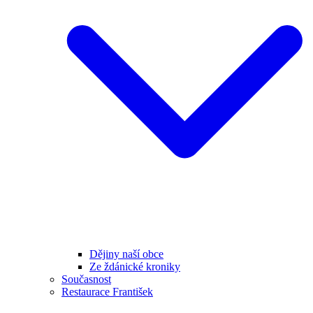
Dějiny naší obce
Ze ždánické kroniky
Současnost
Restaurace František