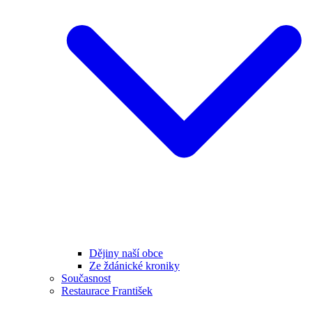
Dějiny naší obce
Ze ždánické kroniky
Současnost
Restaurace František