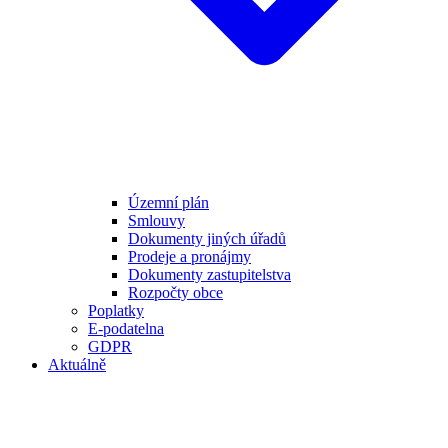
Územní plán
Smlouvy
Dokumenty jiných úřadů
Prodeje a pronájmy
Dokumenty zastupitelstva
Rozpočty obce
Poplatky
E-podatelna
GDPR
Aktuálně