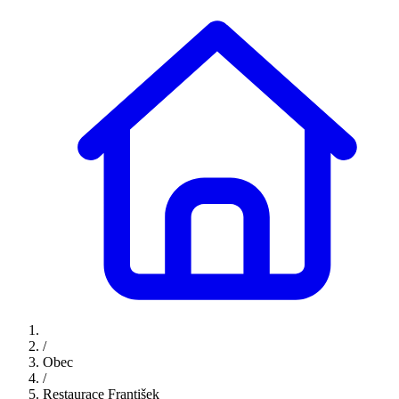
/
Obec
/
Restaurace František