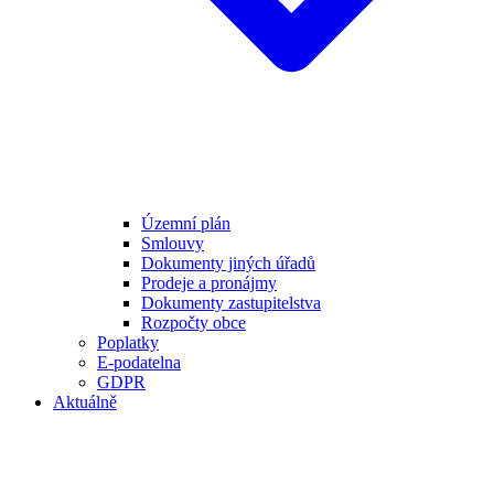
Územní plán
Smlouvy
Dokumenty jiných úřadů
Prodeje a pronájmy
Dokumenty zastupitelstva
Rozpočty obce
Poplatky
E-podatelna
GDPR
Aktuálně