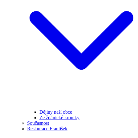
Dějiny naší obce
Ze ždánické kroniky
Současnost
Restaurace František