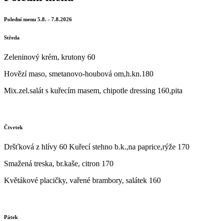
Polední menu 5.8. - 7.8.2026
Středa
Zeleninový krém, krutony 60
Hovězí maso, smetanovo-houbová om,h.kn.180
Mix.zel.salát s kuřecím masem, chipotle dressing 160,pita
Čtvrtek
Dršťková z hlívy 60 Kuřecí stehno b.k.,na paprice,rýže 170
Smažená treska, br.kaše, citron 170
Květákové placičky, vařené brambory, salátek 160
Pátek