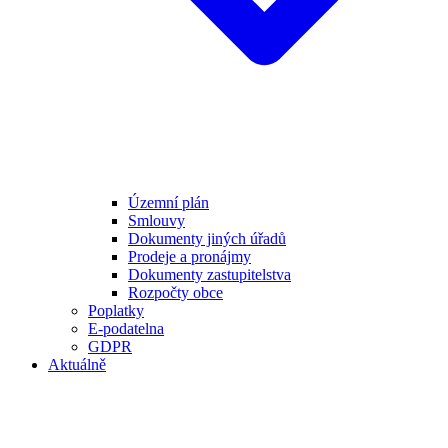
Územní plán
Smlouvy
Dokumenty jiných úřadů
Prodeje a pronájmy
Dokumenty zastupitelstva
Rozpočty obce
Poplatky
E-podatelna
GDPR
Aktuálně