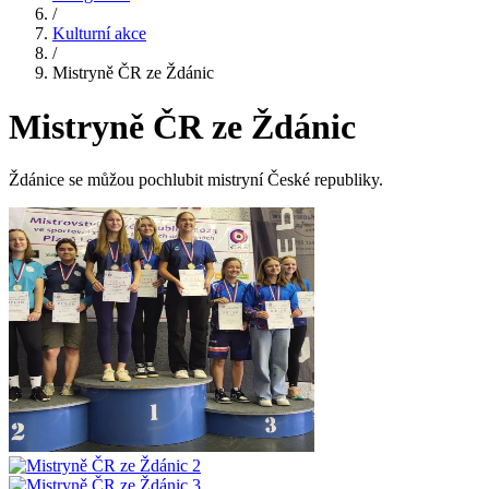
/
Kulturní akce
/
Mistryně ČR ze Ždánic
Mistryně ČR ze Ždánic
Ždánice se můžou pochlubit mistryní České republiky.