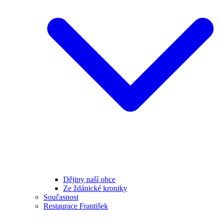
Dějiny naší obce
Ze ždánické kroniky
Současnost
Restaurace František