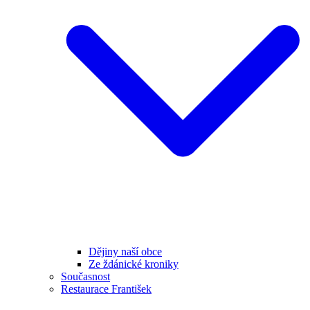
Dějiny naší obce
Ze ždánické kroniky
Současnost
Restaurace František