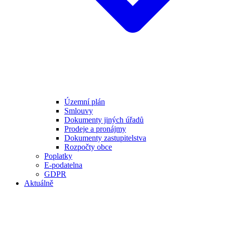
Územní plán
Smlouvy
Dokumenty jiných úřadů
Prodeje a pronájmy
Dokumenty zastupitelstva
Rozpočty obce
Poplatky
E-podatelna
GDPR
Aktuálně