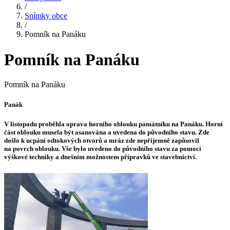
/
Snímky obce
/
Pomník na Panáku
Pomník na Panáku
Pomník na Panáku
Panák
V listopadu proběhla oprava horního oblouku památníku na Panáku. Horní
část oblouku musela být asanována a uvedena do původního stavu. Zde
došlo k ucpání odtokových otvorů a mráz zde nepříjemně zapůsovil
na povrch oblouku. Vše bylo uvedeno do původního stavu za pomoci
výškové techniky a dnešním možnostem přípravků ve stavebnictví.