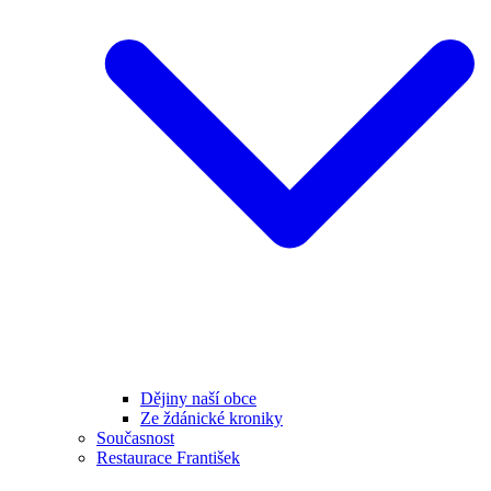
Dějiny naší obce
Ze ždánické kroniky
Současnost
Restaurace František