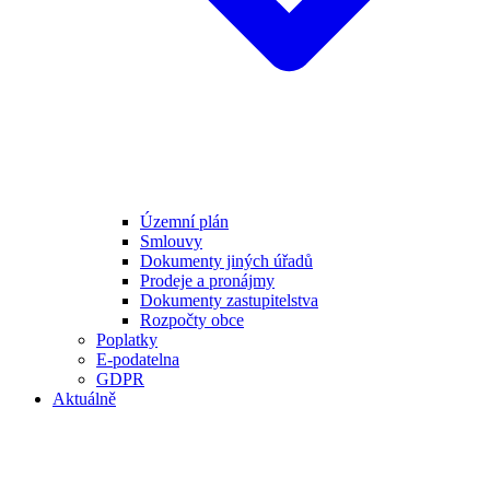
Územní plán
Smlouvy
Dokumenty jiných úřadů
Prodeje a pronájmy
Dokumenty zastupitelstva
Rozpočty obce
Poplatky
E-podatelna
GDPR
Aktuálně